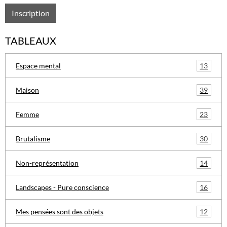
Inscription
TABLEAUX
13
Espace mental
39
Maison
23
Femme
30
Brutalisme
14
Non-représentation
16
Landscapes - Pure conscience
12
Mes pensées sont des objets