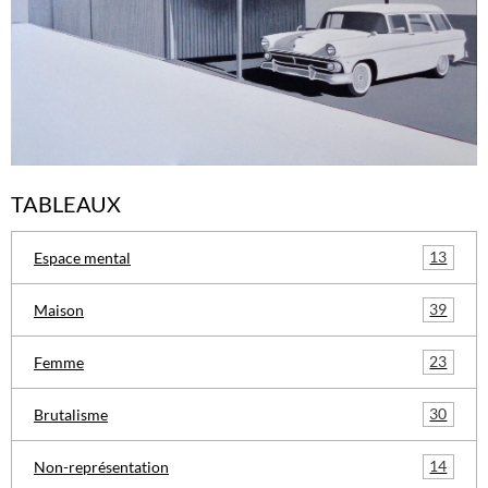
TABLEAUX
13
Espace mental
39
Maison
23
Femme
30
Brutalisme
14
Non-représentation