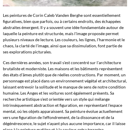
Les peintures de Corin Caleb Vanden Berghe sont essentiellement
figuratives, bien que parfois, ou à certains endroits, des échappées
abstraites émergent. Il y a souvent une idée fondamentale autour de
laquelle la peinture est structurée, mais l'image proposée permet
plusieurs niveaux de lecture. Les couleurs, les lignes, l'harmonie et le
chaos, la clarté de l'image, ainsi que sa dissimulation, font partie de
ses explorations picturales.
Ces dernières années, son travail s'est concentré sur l'architecture
brutaliste et moderniste. Les maisons et les bâtiments représentent
des états d'âmes plutôt que de réelles constructions. Par moment, un
personnage est placé dans un environnement végétal et architectural,
laissant entrevoir la solitude et le manque de sens de notre condition
humaine. Les Anges et les voitures sont également présents. Sa
recherche artistique s'est orientée vers un style qui mélange
intrinsèquement abstraction et figuration, en représentant l'espace
mental, où les objets apparaissent. Sa peinture évolue actuellement
vers une figuration de l'effondrement, de la dissonance et de la
dégénérescence, le sujet n'ayant plus aucune importance, car il laisse
place à la peinture matière et à la couleur extra terrestre.