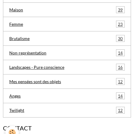
39
Maison
23
Femme
30
Brutalisme
14
Non-représentation
16
Landscapes - Pure conscience
12
Mes pensées sont des objets
14
Anges
12
Twilight
CONTACT