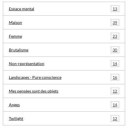
13
Espace mental
39
Maison
23
Femme
30
Brutalisme
14
Non-représentation
16
Landscapes - Pure conscience
12
Mes pensées sont des objets
14
Anges
12
Twilight