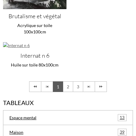
Brutalisme et végétal
Acrylique sur toile
100x100cm
Internat n 6
Huile sur toile 80x100cm
1
2
3
TABLEAUX
13
Espace mental
39
Maison