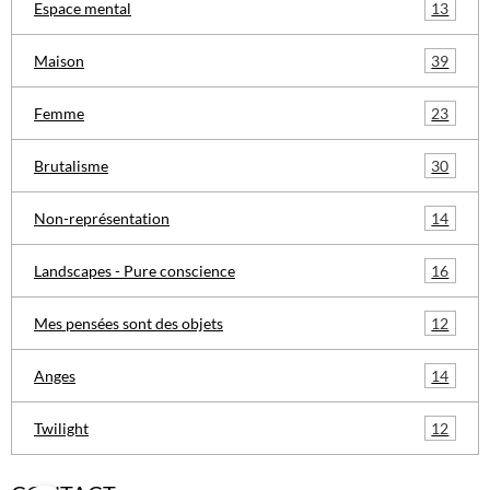
13
Espace mental
39
Maison
23
Femme
30
Brutalisme
14
Non-représentation
16
Landscapes - Pure conscience
12
Mes pensées sont des objets
14
Anges
12
Twilight