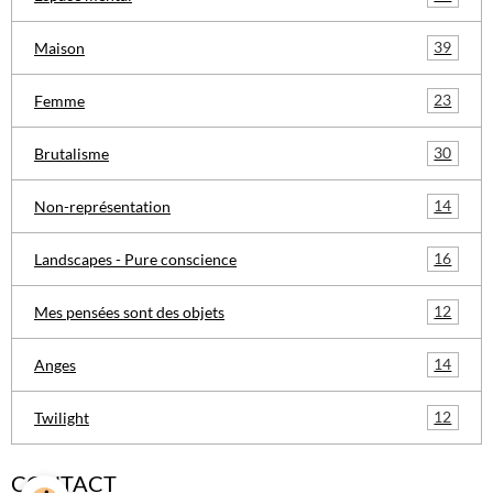
39
Maison
23
Femme
30
Brutalisme
14
Non-représentation
16
Landscapes - Pure conscience
12
Mes pensées sont des objets
14
Anges
12
Twilight
CONTACT