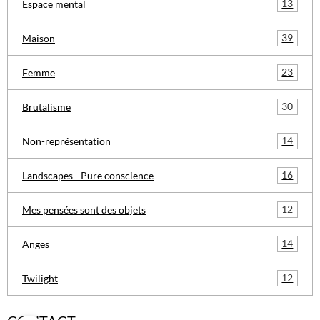
13
Espace mental
39
Maison
23
Femme
30
Brutalisme
14
Non-représentation
16
Landscapes - Pure conscience
12
Mes pensées sont des objets
14
Anges
12
Twilight