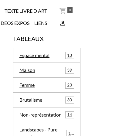
0
TEXTE LIVRE D ART
IDÉOS EXPOS
LIENS
TABLEAUX
Espace mental
13
Maison
39
Femme
23
Brutalisme
30
Non-représentation
14
Landscapes - Pure
16