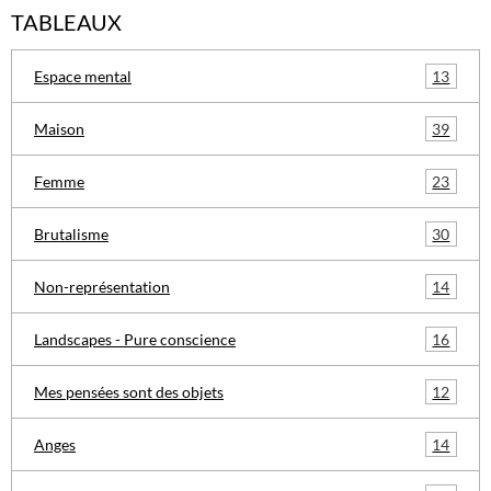
TABLEAUX
13
Espace mental
39
Maison
23
Femme
30
Brutalisme
14
Non-représentation
16
Landscapes - Pure conscience
12
Mes pensées sont des objets
14
Anges