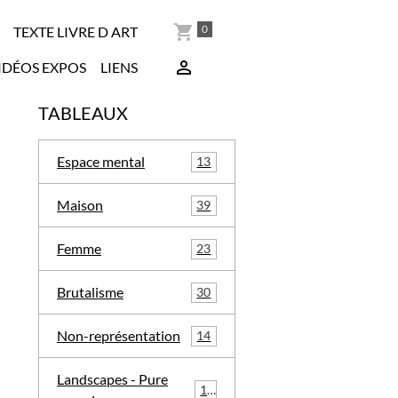
0
TEXTE LIVRE D ART
IDÉOS EXPOS
LIENS
TABLEAUX
Espace mental
13
Maison
39
Femme
23
Brutalisme
30
Non-représentation
14
Landscapes - Pure
16