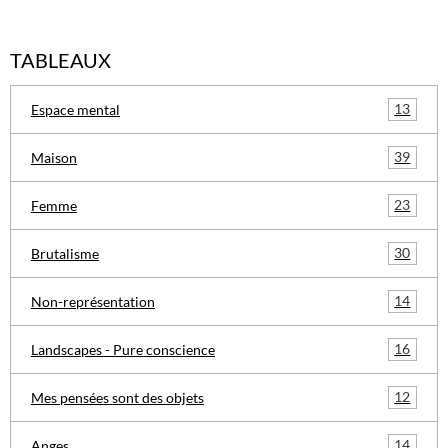
TABLEAUX
13
Espace mental
39
Maison
23
Femme
30
Brutalisme
14
Non-représentation
16
Landscapes - Pure conscience
12
Mes pensées sont des objets
14
Anges