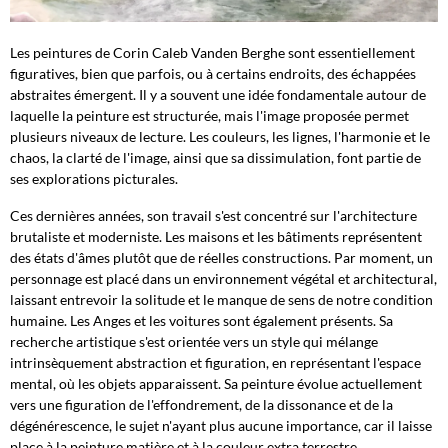
Les peintures de Corin Caleb Vanden Berghe sont essentiellement
figuratives, bien que parfois, ou à certains endroits, des échappées
abstraites émergent. Il y a souvent une idée fondamentale autour de
laquelle la peinture est structurée, mais l'image proposée permet
plusieurs niveaux de lecture. Les couleurs, les lignes, l'harmonie et le
chaos, la clarté de l'image, ainsi que sa dissimulation, font partie de
ses explorations picturales.
Ces dernières années, son travail s'est concentré sur l'architecture
brutaliste et moderniste. Les maisons et les bâtiments représentent
des états d'âmes plutôt que de réelles constructions. Par moment, un
personnage est placé dans un environnement végétal et architectural,
laissant entrevoir la solitude et le manque de sens de notre condition
humaine. Les Anges et les voitures sont également présents. Sa
recherche artistique s'est orientée vers un style qui mélange
intrinsèquement abstraction et figuration, en représentant l'espace
mental, où les objets apparaissent. Sa peinture évolue actuellement
vers une figuration de l'effondrement, de la dissonance et de la
dégénérescence, le sujet n'ayant plus aucune importance, car il laisse
place à la peinture matière et à la couleur extra terrestre.