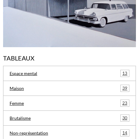
TABLEAUX
13
Espace mental
39
Maison
23
Femme
30
Brutalisme
14
Non-représentation