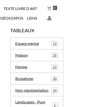
0
TEXTE LIVRE D ART
IDÉOS EXPOS
LIENS
TABLEAUX
Espace mental
13
Maison
39
Femme
23
Brutalisme
30
Non-représentation
14
Landscapes - Pure
16