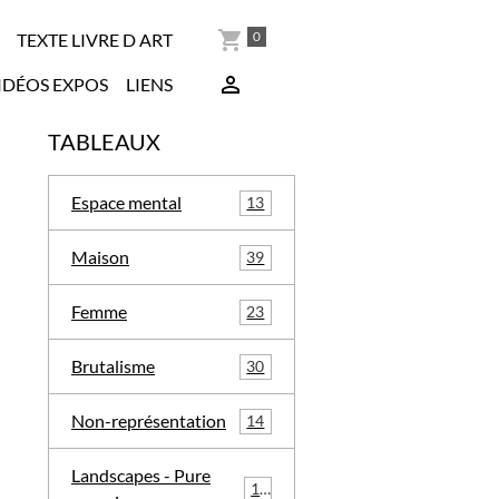
0
TEXTE LIVRE D ART
IDÉOS EXPOS
LIENS
TABLEAUX
Espace mental
13
Maison
39
Femme
23
Brutalisme
30
Non-représentation
14
Landscapes - Pure
16