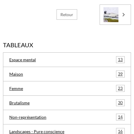
Retour
TABLEAUX
13
Espace mental
39
Maison
23
Femme
30
Brutalisme
14
Non-représentation
16
Landscapes - Pure conscience