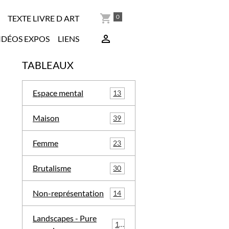
0
TEXTE LIVRE D ART
IDÉOS EXPOS
LIENS
TABLEAUX
Espace mental
13
Maison
39
Femme
23
Brutalisme
30
Non-représentation
14
Landscapes - Pure
16